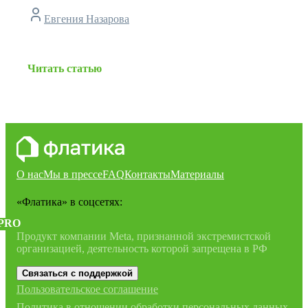
Евгения Назарова
Читать статью
О нас
Мы в прессе
FAQ
Контакты
Материалы
«Флатика»
в соцсетях:
PRO
Продукт компании Meta, признанной экстремистской
организацией, деятельность которой запрещена в РФ
Связаться с поддержкой
Пользовательское соглашение
Политика в отношении обработки персональных данных