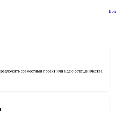
Вой
предложить совместный проект или идею сотрудничества.
а