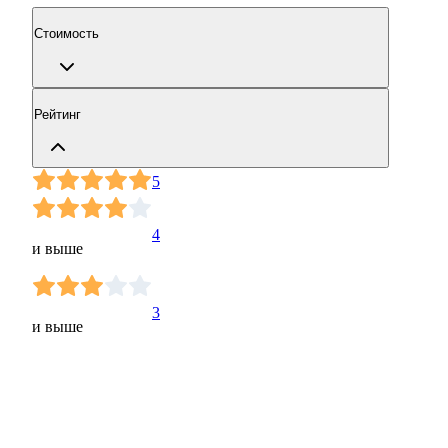
Стоимость
Рейтинг
5
4
и выше
3
и выше