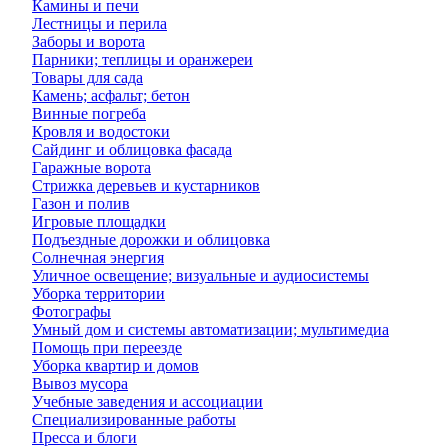
Камины и печи
Лестницы и перила
Заборы и ворота
Парники; теплицы и оранжереи
Товары для сада
Камень; асфальт; бетон
Винные погреба
Кровля и водостоки
Сайдинг и облицовка фасада
Гаражные ворота
Стрижка деревьев и кустарников
Газон и полив
Игровые площадки
Подъездные дорожки и облицовка
Солнечная энергия
Уличное освещение; визуальные и аудиосистемы
Уборка территории
Фотографы
Умный дом и системы автоматизации; мультимедиа
Помощь при переезде
Уборка квартир и домов
Вывоз мусора
Учебные заведения и ассоциации
Специализированные работы
Пресса и блоги