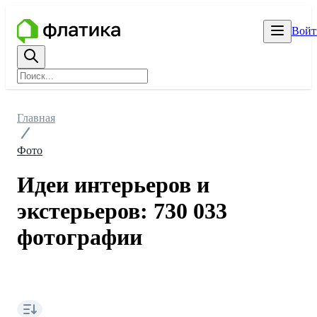
Войт
Главная
Фото
Идеи интерьеров и
экстерьеров: 730 033
фотографии