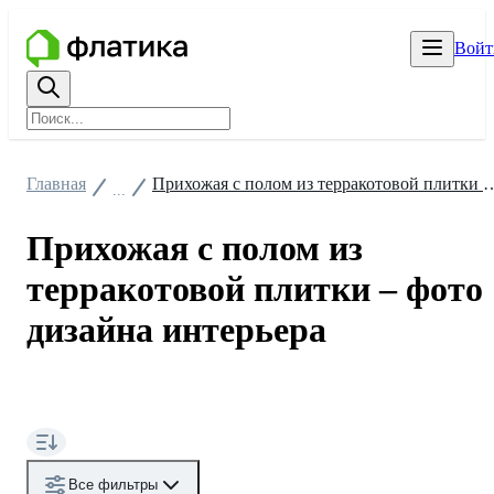
Войт
Главная
Прихожая с полом из терракотовой плитки 
...
Прихожая с полом из
терракотовой плитки – фото
дизайна интерьера
Все фильтры