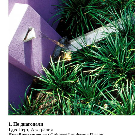
1. По диагонали
Где:
Перт, Австралия
Дизайнер проекта:
Cultivart Landscape Design