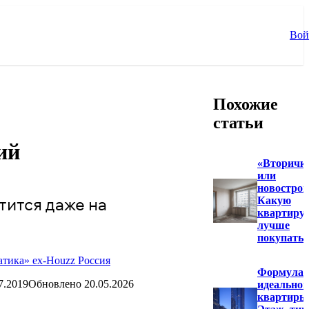
Вой
Похожие
статьи
ий
«Вторичк
или
новострой
тится даже на
Какую
квартиру
лучше
покупать?
тика» ex-Houzz Россия
Формула
7.2019
Обновлено
20.05.2026
идеальной
квартиры