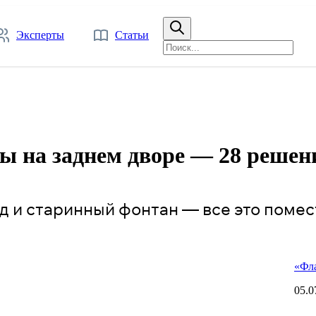
Эксперты
Статьи
ы на заднем дворе — 28 решен
д и старинный фонтан — все это помес
«Фла
05.0