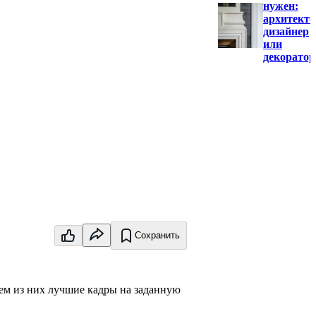
нужен:
архитекто
дизайнер
или
декоратор
Сохранить
ем из них лучшие кадры на заданную