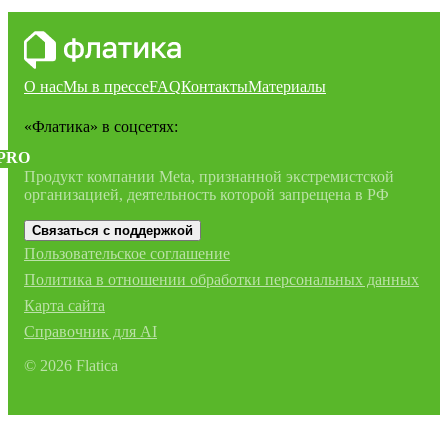
О нас
Мы в прессе
FAQ
Контакты
Материалы
«Флатика»
в соцсетях:
PRO
Продукт компании Meta, признанной экстремистской
организацией, деятельность которой запрещена в РФ
Связаться с поддержкой
Пользовательское соглашение
Политика в отношении обработки персональных данных
Карта сайта
Справочник для AI
©
2026
Flatica