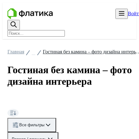
Войт
Главная
Гостиная без камина – фото 
...
Гостиная без камина – фото
дизайна интерьера
Все фильтры