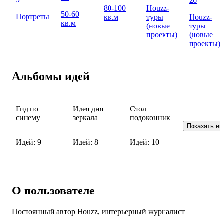
26
80-100
Houzz-
50-60
Портреты
кв.м
туры
Houzz-
кв.м
(новые
туры
проекты)
(новые
проекты)
Альбомы идей
Гид по
Идея дня
Стол-
синему
зеркала
подоконник
Показать 
Идей: 9
Идей: 8
Идей: 10
О пользователе
Постоянный автор Houzz, интерьерный журналист