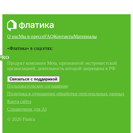
О нас
Мы в прессе
FAQ
Контакты
Материалы
«Флатика»
в соцсетях:
PRO
Продукт компании Meta, признанной экстремистской
организацией, деятельность которой запрещена в РФ
Связаться с поддержкой
Пользовательское соглашение
Политика в отношении обработки персональных данных
Карта сайта
Справочник для AI
©
2026
Flatica