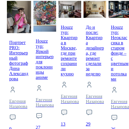
Houzz
До и
Houzz
тур:
после:
тур:
Квартир
Квартир
Неоклас
Houzz
Портрет
а в
а
сика в
тур:
PRO:
Москве,
дизайнер
старом
Яркий
Интерьер
где при
а, где
фонде –
интерьер
ный
ремонте
ремонт
с
для
фотограф
сохрани
сделали
цветным
поклонн
Дина
ли
за
и
ицы
Александ
кухню
неделю
потолка
аниме
рова
ми
Евгения
Евгения
Евгения
Евгения
Назарова
Назарова
Евгения
Назарова
Назарова
Назарова
13
29
27
9