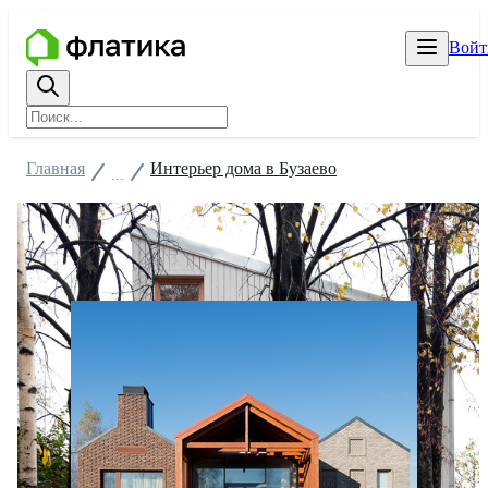
Войт
Главная
Интерьер дома в Бузаево
...