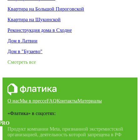
Квартира на Большой Пироговской
Квартира на Щукинской
Реконструкция дома в Сходне
Дом в Латвии
Дом в "Бузаево"
Смотреть все
О нас
Мы в прессе
FAQ
Контакты
Материалы
«Флатика»
в соцсетях:
PRO
Продукт компании Meta, признанной экстремистской
организацией, деятельность которой запрещена в РФ