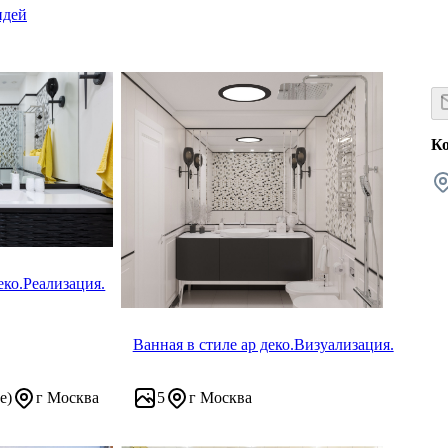
идей
К
еко.Реализация.
Ванная в стиле ар деко.Визуализация.
е)
г Москва
5
г Москва