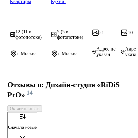
Квартиры
Кухни.
Дизайн проект Квартиры
Дизайн проект Кухни.
12
(11 в
5
(5 в
21
10
фотопотоке)
фотопотоке)
Адрес не
Адрес
г Москва
г Москва
указан
указа
Отзывы о: Дизайн-студия «RiDiS
14
PrO»
Оставить отзыв
Сначала новые