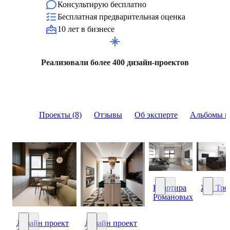
Консультирую бесплатно
Бесплатная предварительная оценка
10 лет в бизнесе
Реализовали более 400 дизайн-проектов
Проекты (8)
Отзывы
Об эксперте
Альбомы и
Квартира
ЖК Тро
Романовых
Квартира Романовы
ЖК Тро
Дизайн проект
Дизайн проект