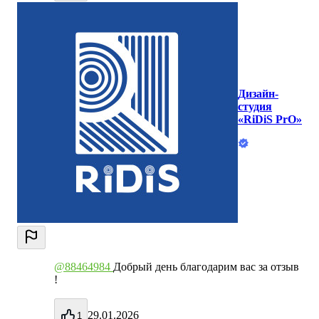
Дизайн-
студия
«RiDiS PrO»
@88464984
Добрый день благодарим вас за отзыв
!
29.01.2026
1