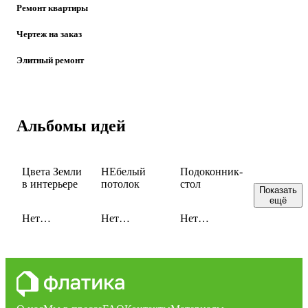
Ремонт квартиры
Чертеж на заказ
Элитный ремонт
Альбомы идей
Цвета Земли
НЕбелый
Подоконник-
в интерьере
потолок
стол
Показать
ещё
Нет
Нет
Нет
сохраненных
сохраненных
сохраненных
идей
идей
идей