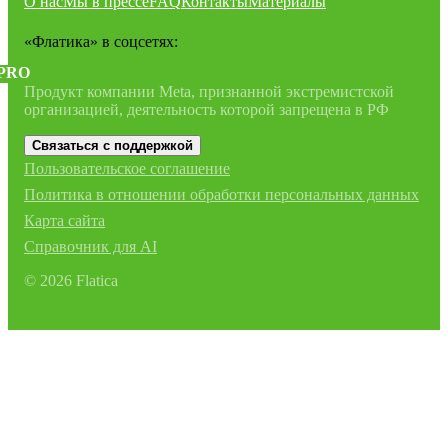
О нас
Мы в прессе
FAQ
Контакты
Материалы
«Флатика»
в соцсетях:
PRO
Продукт компании Meta, признанной экстремистской
организацией, деятельность которой запрещена в РФ
Связаться с поддержкой
Пользовательское соглашение
Политика в отношении обработки персональных данных
Карта сайта
Справочник для AI
©
2026
Flatica