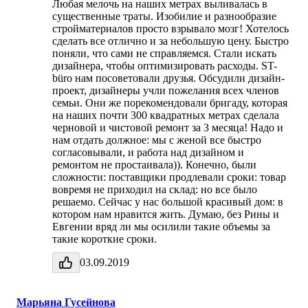
Любая мелочь на наших метрах выливалась в
существенные траты. Изобилие и разнообразие
стройматериалов просто взрывало мозг! Хотелось
сделать все отлично и за небольшую цену. Быстро
поняли, что сами не справляемся. Стали искать
дизайнера, чтобы оптимизировать расходы. ST-
büro нам посоветовали друзья. Обсудили дизайн-
проект, дизайнеры учли пожелания всех членов
семьи. Они же порекомендовали бригаду, которая
на наших почти 300 квадратных метрах сделала
черновой и чистовой ремонт за 3 месяца! Надо и
нам отдать должное: мы с женой все быстро
согласовывали, и работа над дизайном и
ремонтом не простаивала)). Конечно, были
сложности: поставщики продлевали сроки: товар
вовремя не приходил на склад: но все было
решаемо. Сейчас у нас большой красивый дом: в
котором нам нравится жить. Думаю, без Рины и
Евгении вряд ли мы осилили такие объемы за
такие короткие сроки.
03.09.2019
Марьяна Гусейнова