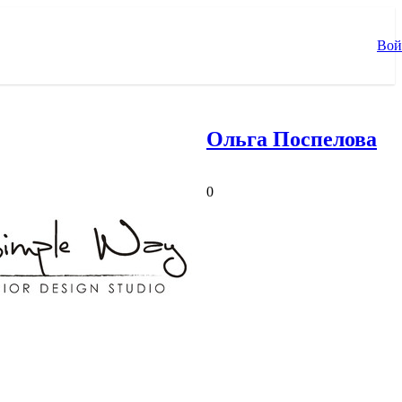
Вой
Ольга Поспелова
0