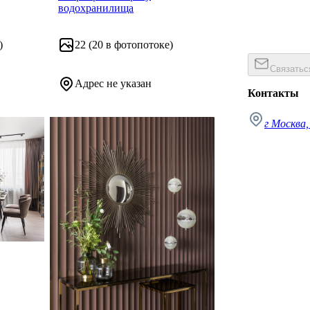
водохранилища
)
22
(20 в фотопотоке)
Связатьс
Адрес не указан
Контакты
г Москва