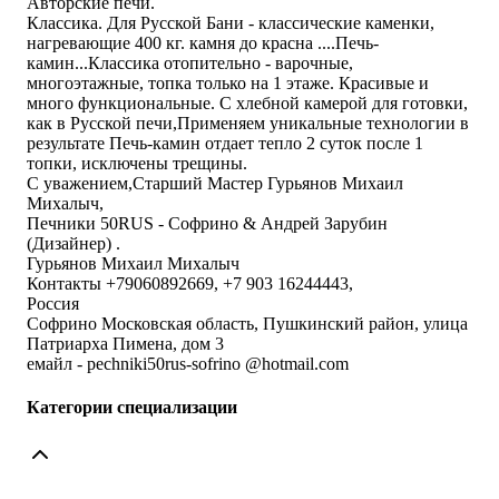
Авторские печи.
Классика. Для Русской Бани - классические каменки,
нагревающие 400 кг. камня до красна ....Печь-
камин...Классика отопительно - варочные,
многоэтажные, топка только на 1 этаже. Красивые и
много функциональные. С хлебной камерой для готовки,
как в Русской печи,Применяем уникальные технологии в
результате Печь-камин отдает тепло 2 суток после 1
топки, исключены трещины.
С уважением,Старший Мастер Гурьянов Михаил
Михалыч,
Печники 50RUS - Софрино & Андрей Зарубин
(Дизайнер) .
Гурьянов Михаил Михалыч
Контакты +79060892669, +7 903 16244443,
Россия
Софрино Московская область, Пушкинский район, улица
Патриарха Пимена, дом 3
емайл - pechniki50rus-sofrino @hotmail.com
Категории специализации