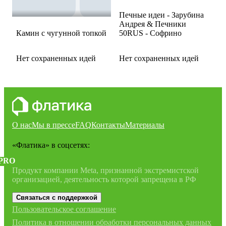
Печные идеи - Зарубина
Андрея & Печники
Камин с чугунной топкой
50RUS - Софрино
Нет сохраненных идей
Нет сохраненных идей
О нас
Мы в прессе
FAQ
Контакты
Материалы
«Флатика»
в соцсетях:
PRO
Продукт компании Meta, признанной экстремистской
организацией, деятельность которой запрещена в РФ
Связаться с поддержкой
Пользовательское соглашение
Политика в отношении обработки персональных данных