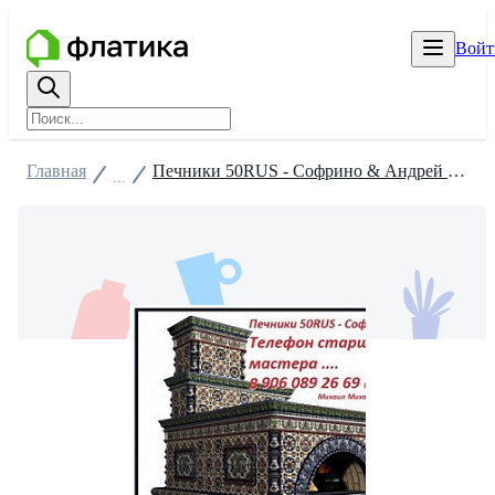
Войт
Главная
Печники 50RUS - Софрино & Андрей Зарубин Зарубин (Дизайнер)
...