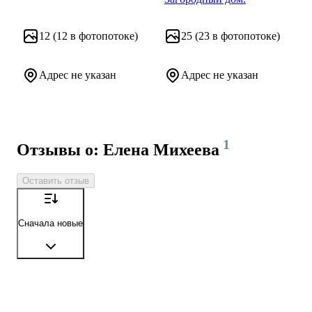
Благородная классика. Загор
12
(12 в фотопотоке)
25
(23 в фотопотоке)
Адрес не указан
Адрес не указан
1
Отзывы о: Елена Михеева
Оставить отзыв
Сначала новые