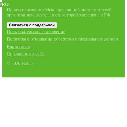
PRO
Продукт компании Meta, признанной экстремистской
организацией, деятельность которой запрещена в РФ
Связаться с поддержкой
Пользовательское соглашение
Политика в отношении обработки персональных данных
Карта сайта
Справочник для AI
©
2026
Flatica