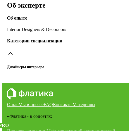
Об эксперте
Об опыте
Interior Designers & Decorators
Категории специализации
Дизайнеры интерьера
О нас
Мы в прессе
FAQ
Контакты
Материалы
«Флатика»
в соцсетях:
PRO
Продукт компании Meta, признанной экстремистской