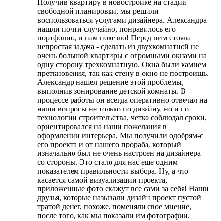
Получив квартиру в новостройке на стадии
свободной планировки, мы решили
воспользоваться услугами дизайнера. Александра
нашли почти случайно, понравилось его
портфолио, и нам повезло! Перед ним стояла
непростая задача - сделать из двухкомнатной не
очень большой квартиры с огромными окнами на
одну сторону трехкомнатную. Окна были камнем
преткновения, так как стену в окно не построишь.
Александр нашел решение этой проблемы,
выполнив зонирование детской комнаты. В
процессе работы он всегда оперативно отвечал на
наши вопросы не только по дизайну, но и по
технологии строительства, четко соблюдал сроки,
ориентировался на наши пожелания в
оформлении интерьера. Мы получили одобрям-с
его проекта и от нашего прораба, который
изначально был не очень настроен на дизайнера
со стороны. Это стало для нас еще одним
показателем правильности выбора. Ну, а что
касается самой визуализации проекта,
приложенные фото скажут все сами за себя! Наши
друзья, которые называли дизайн проект пустой
тратой денег, похоже, поменяли свое мнение,
после того, как мы показали им фотографии.