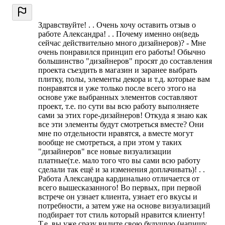
Здравствуйте! . . Очень хочу оставить отзыв о
работе Александра! . . Почему именно он(ведь
сейчас действительно много дизайнеров)? - Мне
очень понравился принцип его работы! Обычно
большинство "дизайнеров" просят до составления
проекта съездить в магазин и заранее выбрать
плитку, полы, элементы декора и т.д. которые вам
понравятся и уже только после всего этого на
основе уже выбранных элементов составляют
проект, т.е. по сути вы всю работу выполняете
сами за этих горе-дизайнеров! Откуда я знаю как
все эти элементы будут смотреться вместе? Они
мне по отдельности нравятся, а вместе могут
вообще не смотреться, а при этом у таких
"дизайнеров" все новые визуализации
платные(т.е. мало того что вы сами всю работу
сделали так ещё и за изменения доплачивать)! . .
Работа Александра кардинально отличается от
всего вышесказанного! Во первых, при первой
встрече он узнает клиента, узнает его вкусы и
потребности, а затем уже на основе визуализаций
подбирает тот стиль который нравится клиенту!
Т.е. вы уже сразу видите свою будущую (напишу