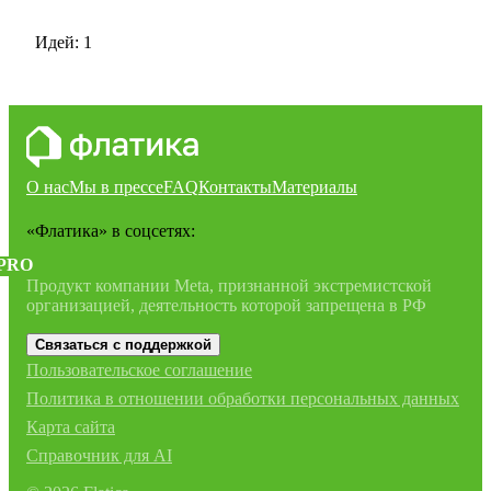
Идей: 1
О нас
Мы в прессе
FAQ
Контакты
Материалы
«Флатика»
в соцсетях:
PRO
Продукт компании Meta, признанной экстремистской
организацией, деятельность которой запрещена в РФ
Связаться с поддержкой
Пользовательское соглашение
Политика в отношении обработки персональных данных
Карта сайта
Справочник для AI