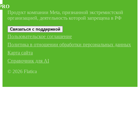
PRO
Продукт компании Meta, признанной экстремистской
организацией, деятельность которой запрещена в РФ
Связаться с поддержкой
Пользовательское соглашение
Политика в отношении обработки персональных данных
Карта сайта
Справочник для AI
©
2026
Flatica