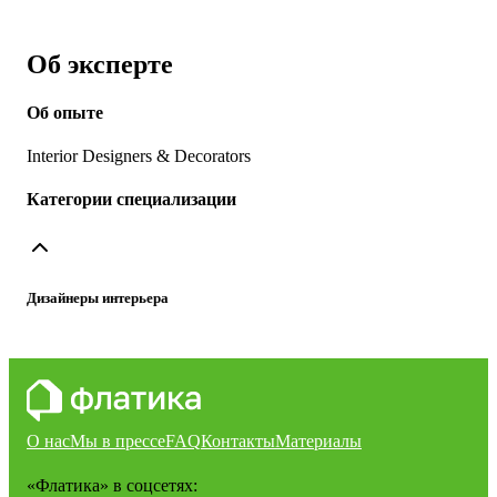
Об эксперте
Об опыте
Interior Designers & Decorators
Категории специализации
Дизайнеры интерьера
О нас
Мы в прессе
FAQ
Контакты
Материалы
«Флатика»
в соцсетях: