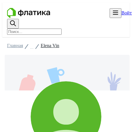
Войт
Главная
Elena Vin
...