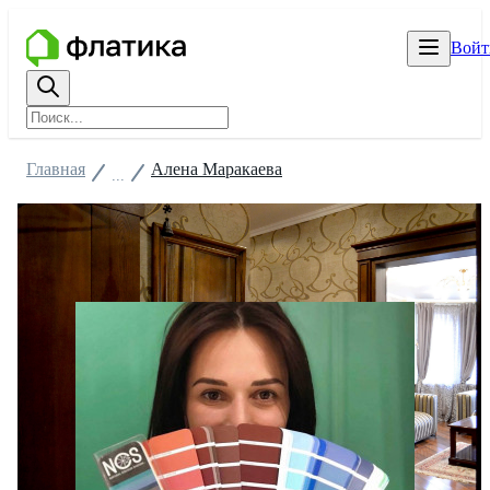
Войт
Главная
Алена Маракаева
...