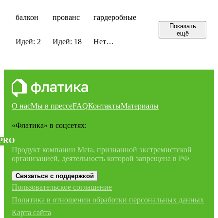
балкон
прованс
гардеробные
Показать
ещё
Идей: 2
Идей: 18
Нет
сохраненных
идей
О нас
Мы в прессе
FAQ
Контакты
Материалы
«Флатика»
в соцсетях:
PRO
Продукт компании Meta, признанной экстремистской
организацией, деятельность которой запрещена в РФ
Связаться с поддержкой
Пользовательское соглашение
Политика в отношении обработки персональных данных
Карта сайта