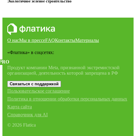
Экологичное зеленое строительство
О нас
Мы в прессе
FAQ
Контакты
Материалы
«Флатика»
в соцсетях:
PRO
Продукт компании Meta, признанной экстремистской
организацией, деятельность которой запрещена в РФ
Связаться с поддержкой
Пользовательское соглашение
Политика в отношении обработки персональных данных
Карта сайта
Справочник для AI
©
2026
Flatica