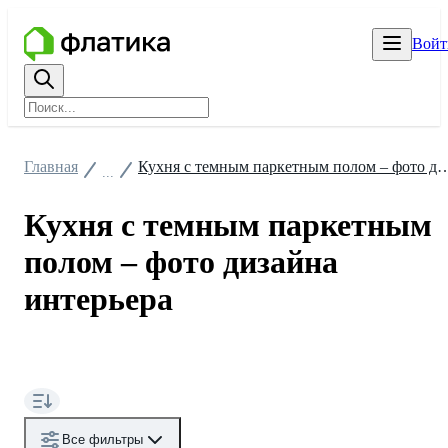
Войт
Главная
Кухня с темным паркетным полом – фото
...
Кухня с темным паркетным
полом – фото дизайна
интерьера
Все фильтры