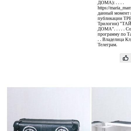
ДОМА): . . . .
https://maria_ma
данный момент 
публикации ТР
Трилогии) "Т
ДОМА". . . . . 
программу по Т
. . Владелица Кл
Телеграм.