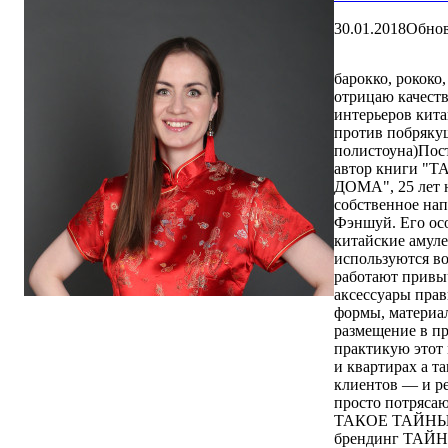
30.01.2018
Обно
барокко, рококо,
отрицаю качеств
интерьеров кита
против побряку
полистоуна)Пос
автор книги 
ДОМА", 25 лет н
собственное на
Фэншуй. Его осо
китайские амул
используются во
работают привы
аксессуары прав
формы, материал
размещение в пр
практикую этот 
и квартирах а т
клиентов — и ре
просто потрясающ
ТАКОЕ ТАЙНЫ
брендинг ТА