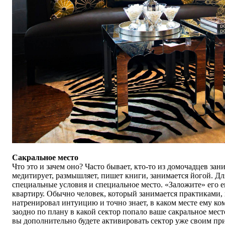
Сакральное место
Что это и зачем оно? Часто бывает, кто-то из домочадцев зан
медитирует, размышляет, пишет книги, занимается йогой. Дл
специальные условия и специальное место.
«
Заложите
»
его е
квартиру. Обычно человек, который занимается практиками,
натренировал интуицию и точно знает, в каком месте ему ко
заодно по плану в какой сектор попало ваше сакральное мест
вы дополнительно будете активировать сектор уже своим пр