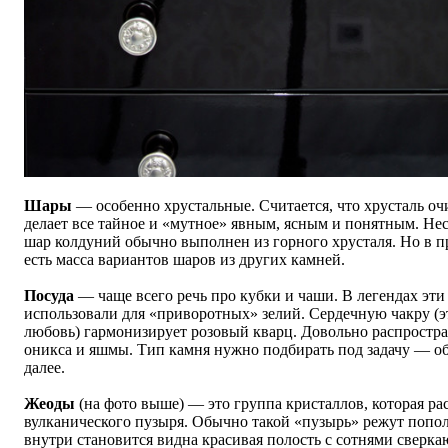
Шары
—
особенно хрустальные. Считается, что хрусталь оч
делает все тайное и
«
мутное
»
явным, ясным и понятным. Нес
шар колдуний обычно выполнен из горного хрусталя. Но в пр
есть масса вариантов шаров из других камней.
Посуда
— чаще всего речь про кубки и чаши. В легендах эти
использовали для «приворотных» зелий. Сердечную чакру (э
любовь) гармонизирует розовый кварц. Довольно распростра
оникса и яшмы. Тип камня нужно подбирать под задачу — об
далее.
Жеоды
(на фото выше) — это группа кристаллов, которая ра
вулканического пузыря. Обычно такой «пузырь» режут попол
внутри становится видна красивая полость с сотнями сверк