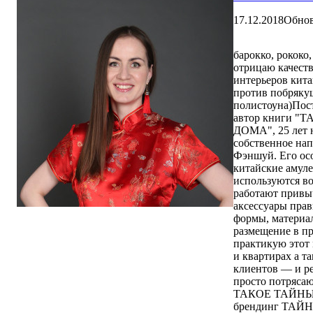
17.12.2018
Обно
барокко, рококо,
отрицаю качеств
интерьеров кита
против побряку
полистоуна)Пос
автор книги 
ДОМА", 25 лет н
собственное на
Фэншуй. Его осо
китайские амул
используются во
работают привы
аксессуары прав
формы, материал
размещение в пр
практикую этот 
и квартирах а т
клиентов — и ре
просто потрясающ
ТАКОЕ ТАЙНЫ
брендинг ТА