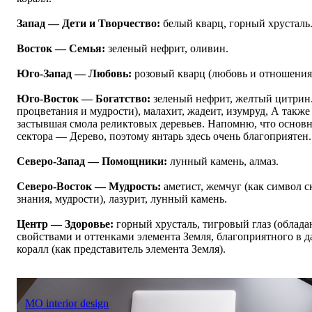
Запад — Дети и Творчество:
белый кварц, горный хрусталь
Восток — Семья:
зеленый нефрит, оливин.
Юго-Запад — Любовь:
розовый кварц (любовь и отношения)
Юго-Восток — Богатство:
зеленый нефрит, желтый цитрин
процветания и мудрости), малахит, жадеит, изумруд, А также
застывшая смола реликтовых деревьев. Напомню, что основ
сектора — Дерево, поэтому янтарь здесь очень благоприятен.
Северо-Запад — Помощники:
лунный камень, алмаз.
Северо-Восток — Мудрость:
аметист, жемчуг (как символ 
знания, мудрости), лазурит, лунный камень.
Центр — Здоровье:
горный хрусталь, тигровый глаз (обла
свойствами и оттенками элемента Земля, благоприятного в д
коралл (как представитель элемента Земля).
MO interior design