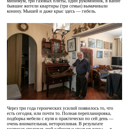
минимум, три газовых плиты, один рукомойник, в ванне
бывшие жители квартиры (три семьи) вымачивали
конину. Мышей и даже крыс здесь — гибель.
Через три года героических усилий появилось то, что
есть сегодня, или почти то. Полная перепланировка,
подборка мебели с нуля и практически по сей день —
очень внимательная, неторопливая. В результате
гостиная-столовая, мой кабинет и спальня жены — в