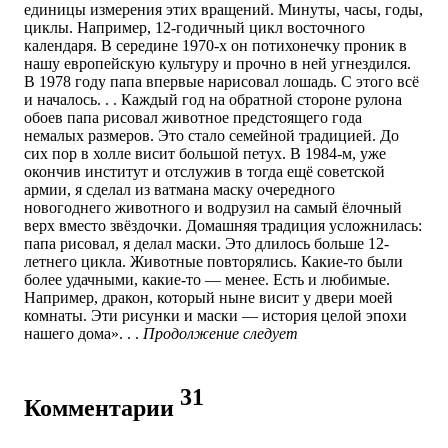
единицы измерения этих вращений. Минуты, часы, годы,
циклы. Например, 12-годичный цикл восточного
календаря. В середине 1970-х он потихонечку проник в
нашу европейскую культуру и прочно в ней угнездился.
В 1978 году папа впервые нарисовал лошадь. С этого всё
и началось. . . Каждый год на обратной стороне рулона
обоев папа рисовал животное предстоящего года
немалых размеров. Это стало семейной традицией. До
сих пор в холле висит большой петух. В 1984-м, уже
окончив институт и отслужив в тогда ещё советской
армии, я сделал из ватмана маску очередного
новогоднего животного и водрузил на самый ёлочный
верх вместо звёздочки. Домашняя традиция усложнилась:
папа рисовал, я делал маски. Это длилось больше 12-
летнего цикла. Животные повторялись. Какие-то были
более удачными, какие-то — менее. Есть и любимые.
Например, дракон, который ныне висит у двери моей
комнаты. Эти рисунки и маски — история целой эпохи
нашего дома
»
. . .
Продолжение следует
31
Комментарии