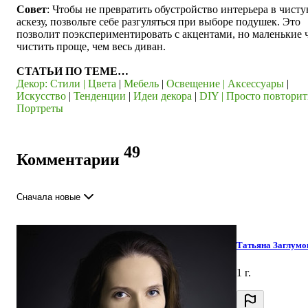
Совет
: Чтобы не превратить обустройство интерьера в чист
аскезу, позвольте себе разгуляться при выборе подушек. Это
позволит поэкспериментировать с акцентами, но маленькие 
чистить проще, чем весь диван.
СТАТЬИ ПО ТЕМЕ…
Декор:
Стили |
Цвета
|
Мебель
|
Освещение |
Аксессуары
|
Искусство
|
Тенденции
|
Идеи декора
|
DIY |
Просто повторит
Портреты
49
Комментарии
Сначала новые
Татьяна Заглумо
1 г.