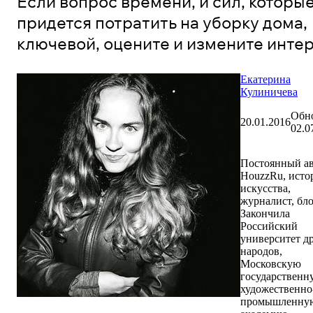
Если вопрос времени, и сил, которы
придется потратить на уборку дома,
ключевой, оцените и измените инте
Екатерина
Кулиничева
Обн
20.01.2016
02.0
Постоянный а
HouzzRu, исто
искусства,
журналист, бло
Закончила
Российский
университет д
народов,
Московскую
государственн
художественно
промышленну