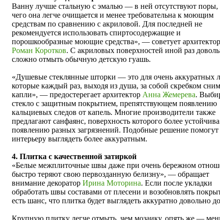
Ванну лучше стальную с эмалью — в ней отсутствуют поры, 
чего она легче очищается и менее требовательна к моющим
средствам по сравнению с акриловой. Для последней не
рекомендуется использовать спиртосодержащие и
порошкообразные моющие средства», — советует архитекто
Роман Коротков
. С акриловых поверхностей иной раз довол
сложно отмыть обычную детскую гуашь.
«Душевые стеклянные шторки — это для очень аккуратных 
которые каждый раз, выходя из душа, за собой скребком сни
капли», — предостерегает архитектор
Анна Жемерева
. Выби
стекло с защитным покрытием, препятствующем появлению
кальциевых следов от капель. Многие производители также
предлагают санфаянс, поверхность которого более устойчива
появлению разных загрязнений. Подобные решение помогут
интерьеру выглядеть более аккуратным.
4. Плитка с качественной затиркой
«Белые межплиточные швы даже при очень бережном отно
быстро теряют свою первозданную белизну», — обращает
внимание декоратор
Ирина Моторина
. Если после укладки
обработать швы составами от плесени и возобновлять покры
есть шанс, что плитка будет выглядеть аккуратно довольно до
Крупную плитку легче отмыть, чем мозаику, опять же — ме