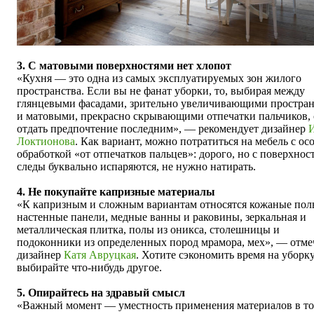
3. С матовыми поверхностями нет хлопот
«Кухня — это одна из самых эксплуатируемых зон жилого
пространства. Если вы не фанат уборки, то, выбирая между
глянцевыми фасадами, зрительно увеличивающими простран
и матовыми, прекрасно скрывающими отпечатки пальчиков, 
отдать предпочтение последним», — рекомендует дизайнер
Локтионова
. Как вариант, можно потратиться на мебель с ос
обработкой «от отпечатков пальцев»: дорого, но с поверхнос
следы буквально испаряются, не нужно натирать.
4. Не покупайте капризные материалы
«К капризным и сложным вариантам относятся кожаные пол
настенные панели, медные ванны и раковины, зеркальная и
металлическая плитка, полы из оникса, столешницы и
подоконники из определенных пород мрамора, мех», — отме
дизайнер
Катя Авруцкая
. Хотите сэкономить время на уборк
выбирайте что-нибудь другое.
5. Опирайтесь на здравый смысл
«
Важный момент —
уместность применения материалов в т