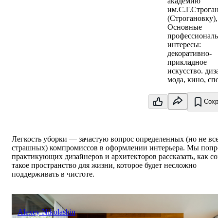
академию
им.С.Г.Строга
(Строгановку),
Основные
профессионал
интересы:
декоративно-
прикладное
искусство. диз
мода, кино, сп
Сохр
Легкость уборки — зачастую вопрос определенных (но не вс
страшных) компромиссов в оформлении интерьера. Мы поп
практикующих дизайнеров и архитекторов рассказать, как со
такое пространство для жизни, которое будет несложно
поддерживать в чистоте.
Alexey Nikolashin