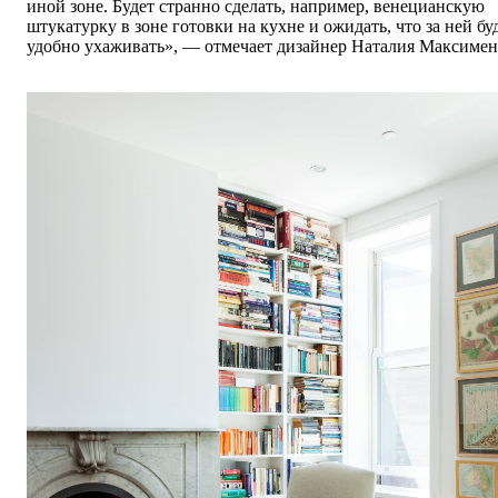
иной зоне.
Б
удет странно
сделать
, например, венецианскую
штукатурку в зоне готовки
на
кухне
и
ожидать,
что за ней бу
удоб
но
ухаживать», — отмечает дизайнер Наталия Максимен