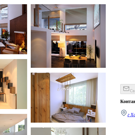
Зеленый дом
Зеленый дом
Св
Конта
г Х
Зеленый дом