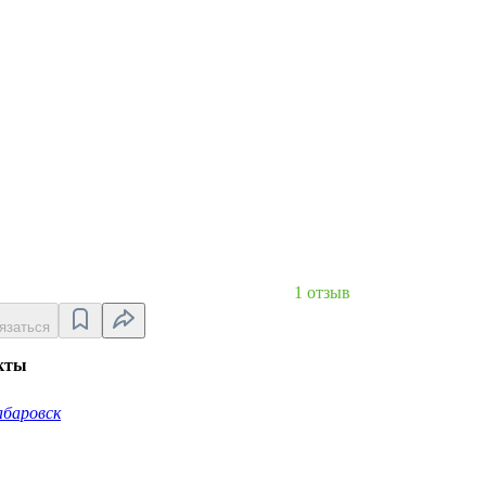
1 отзыв
язаться
кты
абаровск