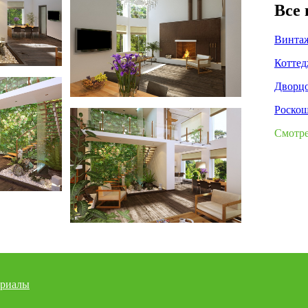
Все
Винта
Коттед
Дворцо
Роскош
Зеленый дом
Смотре
риалы