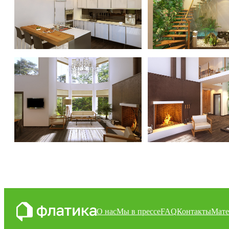
Зеленый дом
Зеленый дом
О нас
Мы в прессе
FAQ
Контакты
Мате