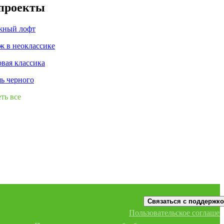
 проекты
жный лофт
ж в неоклассике
вая классика
ь черного
ть все
Связаться с поддержк
Пользовательское соглаше