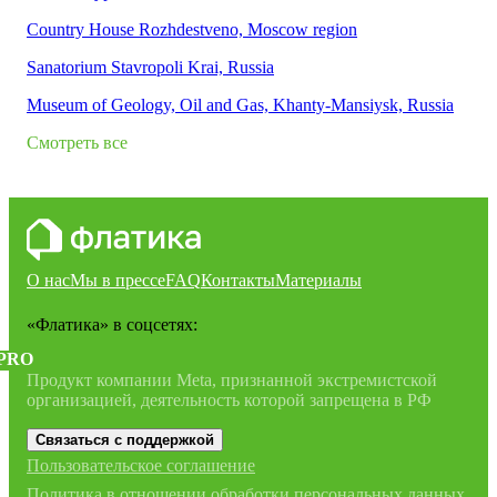
Country House Rozhdestveno, Moscow region
Sanatorium Stavropoli Krai, Russia
Museum of Geology, Oil and Gas, Khanty-Mansiysk, Russia
Смотреть все
О нас
Мы в прессе
FAQ
Контакты
Материалы
«Флатика»
в соцсетях:
PRO
Продукт компании Meta, признанной экстремистской
организацией, деятельность которой запрещена в РФ
Связаться с поддержкой
Пользовательское соглашение
Политика в отношении обработки персональных данных