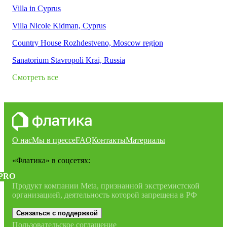
Villa in Cyprus
Villa Nicole Kidman, Cyprus
Country House Rozhdestveno, Moscow region
Sanatorium Stavropoli Krai, Russia
Смотреть все
О нас
Мы в прессе
FAQ
Контакты
Материалы
«Флатика»
в соцсетях:
PRO
Продукт компании Meta, признанной экстремистской
организацией, деятельность которой запрещена в РФ
Связаться с поддержкой
Пользовательское соглашение