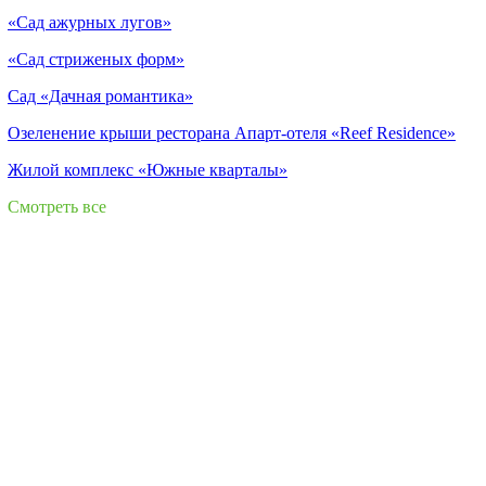
«Сад ажурных лугов»
«Сад стриженых форм»
Сад «Дачная романтика»
Озеленение крыши ресторана Апарт-отеля «Reef Residence»
Жилой комплекс «Южные кварталы»
Смотреть все