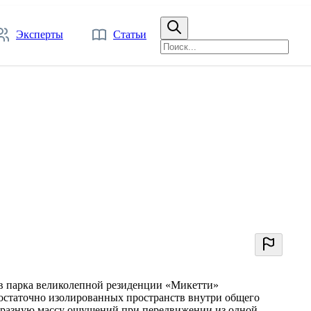
Эксперты
Статьи
в парка великолепной резиденции «Микетти»
достаточно изолированных пространств внутри общего
бразную массу ощущений при передвижении из одной