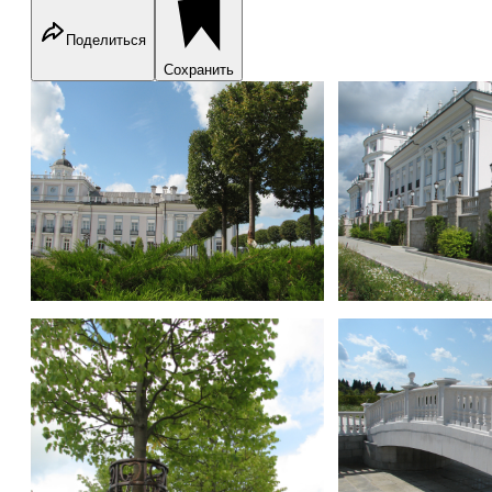
Поделиться
Сохранить
«Вилла Микетти»
«Вилла Микетти»
«Вилла Микетти»
«Вилла Микетти»