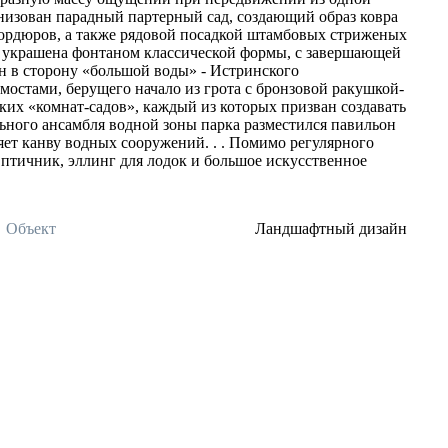
анизован парадный партерный сад, создающий образ ковра
ордюров, а также рядовой посадкой штамбовых стриженых
 украшена фонтаном классической формы, с завершающей
ен в сторону «большой воды» - Истринского
 мостами, берущего начало из грота с бронзовой ракушкой-
ских «комнат-садов», каждый из которых призван создавать
льного ансамбля водной зоны парка разместился павильон
яет канву водных сооружений. . . Помимо регулярного
 птичник, эллинг для лодок и большое искусственное
Объект
Ландшафтный дизайн