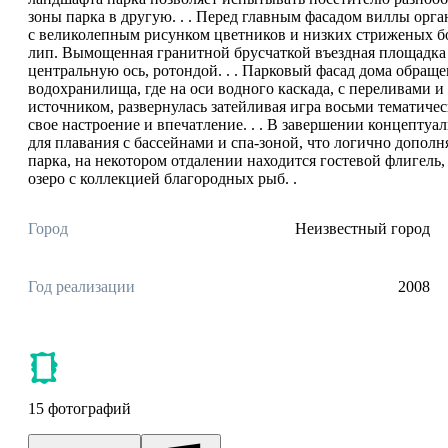
зоны парка в другую. . . Перед главным фасадом виллы орг
с великолепным рисунком цветников и низких стриженых б
лип. Вымощенная гранитной брусчаткой въездная площадка
центральную ось, ротондой. . . Парковый фасад дома обращ
водохранилища, где на оси водного каскада, с переливами и
источником, развернулась затейливая игра восьми тематиче
свое настроение и впечатление. . . В завершении концептуа
для плавания с бассейнами и спа-зоной, что логично дополн
парка, на некотором отдалении находится гостевой флигель,
озеро с коллекцией благородных рыб. .
Город
Неизвестный город
Год реализации
2008
15 фотографий