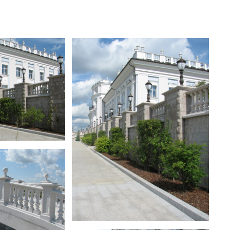
«Вилла Микетти»