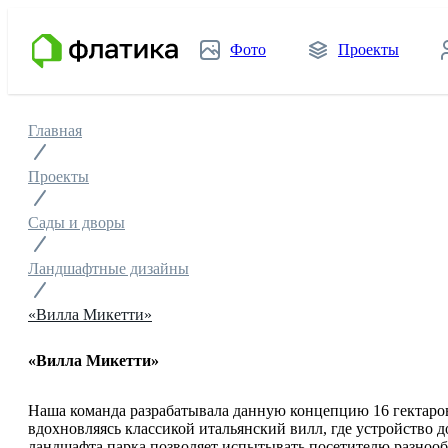
Фото
Проекты
Главная
Проекты
Сады и дворы
Ландшафтные дизайны
«Вилла Микетти»
«Вилла Микетти»
Наша команда разрабатывала данную концепцию 16 гектаро
вдохновляясь классикой итальянский вилл, где устройство 
ландшафта парка позволяет испытывать посетителю разноо