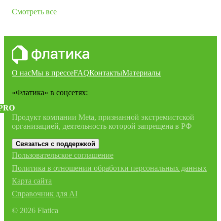
Смотреть все
О нас
Мы в прессе
FAQ
Контакты
Материалы
«Флатика»
в соцсетях:
PRO
Продукт компании Meta, признанной экстремистской
организацией, деятельность которой запрещена в РФ
Связаться с поддержкой
Пользовательское соглашение
Политика в отношении обработки персональных данных
Карта сайта
Справочник для AI
©
2026
Flatica