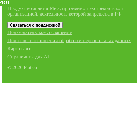
PRO
Продукт компании Meta, признанной экстремистской
организацией, деятельность которой запрещена в РФ
Связаться с поддержкой
Пользовательское соглашение
Политика в отношении обработки персональных данных
Карта сайта
Справочник для AI
©
2026
Flatica