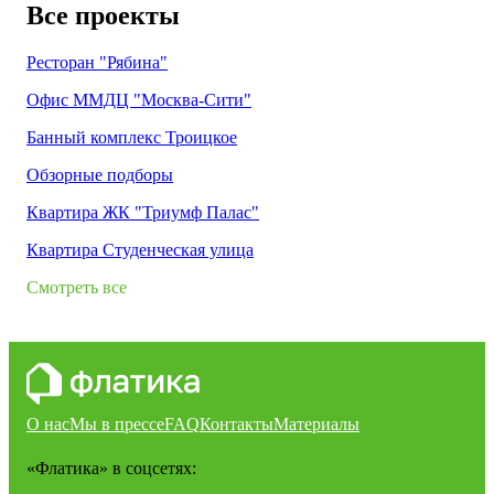
Все проекты
Ресторан "Рябина"
Офис ММДЦ "Москва-Сити"
Банный комплекс Троицкое
Обзорные подборы
Квартира ЖК "Триумф Палас"
Квартира Студенческая улица
Смотреть все
О нас
Мы в прессе
FAQ
Контакты
Материалы
«Флатика»
в соцсетях: