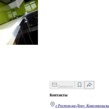
Связаться
Контакты
г Ростов-на-Дону, Комсомольска