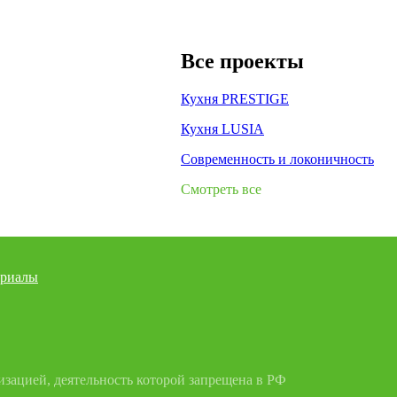
Все проекты
Кухня PRESTIGE
Кухня LUSIA
Современность и локоничность
Смотреть все
риалы
зацией, деятельность которой запрещена в РФ