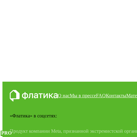
О нас
Мы в прессе
FAQ
Контакты
Мате
«Флатика»
в соцсетях:
Продукт компании Meta, признанной экстремистской органи
PRO