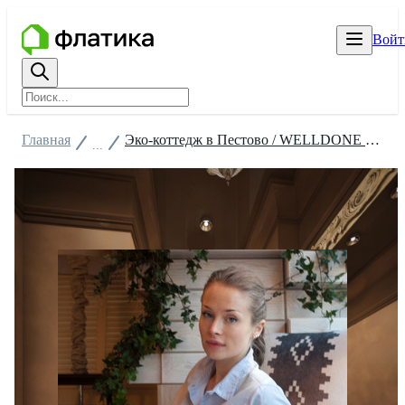
Войт
Главная
Эко-коттедж в Пестово / WELLDONE HOUSE
...