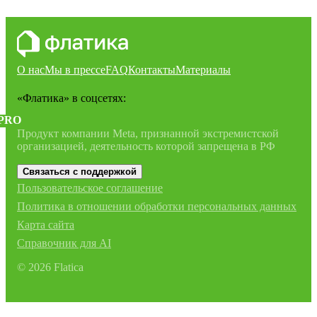
О нас
Мы в прессе
FAQ
Контакты
Материалы
«Флатика»
в соцсетях:
PRO
Продукт компании Meta, признанной экстремистской
организацией, деятельность которой запрещена в РФ
Связаться с поддержкой
Пользовательское соглашение
Политика в отношении обработки персональных данных
Карта сайта
Справочник для AI
©
2026
Flatica