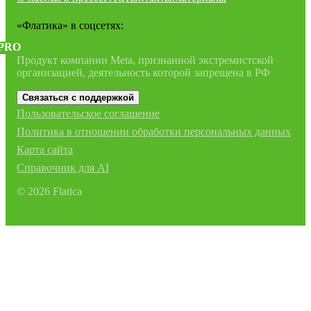
«Флатика»
в соцсетях:
PRO
Продукт компании Meta, признанной экстремистской
организацией, деятельность которой запрещена в РФ
Связаться с поддержкой
Пользовательское соглашение
Политика в отношении обработки персональных данных
Карта сайта
Справочник для AI
©
2026
Flatica