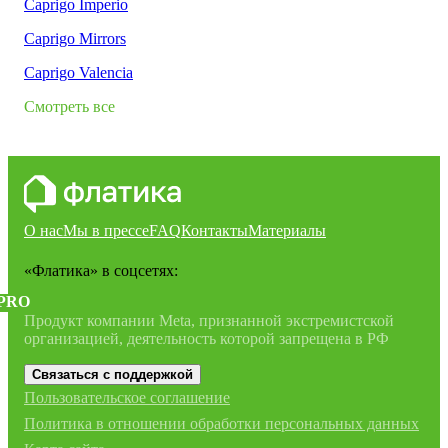
Caprigo Imperio
Caprigo Mirrors
Caprigo Valencia
Смотреть все
О нас
Мы в прессе
FAQ
Контакты
Материалы
«Флатика»
в соцсетях:
PRO
Продукт компании Meta, признанной экстремистской
организацией, деятельность которой запрещена в РФ
Связаться с поддержкой
Пользовательское соглашение
Политика в отношении обработки персональных данных