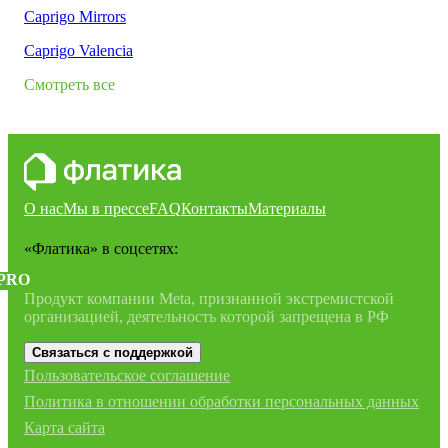
Caprigo Mirrors
Caprigo Valencia
Смотреть все
О нас
Мы в прессе
FAQ
Контакты
Материалы
«Флатика»
в соцсетях:
PRO
Продукт компании Meta, признанной экстремистской
организацией, деятельность которой запрещена в РФ
Связаться с поддержкой
Пользовательское соглашение
Политика в отношении обработки персональных данных
Карта сайта