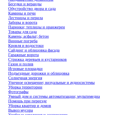
Беседки и веранды
Обустройство двора и сада
Камины и печи
Лестницы и перила
Заборы и ворота
Парники; теплицы и оранжереи
Товары для сада
Камень; асфальт; бетон
Винные погреба
Кровля и водостоки
Сайдинг и облицовка фасада
Гаражные ворота
Стрижка деревьев и кустарников
Газон и полив
Игровые площадки
Подъездные дорожки и облицовка
Солнечная энергия
Уличное освещение; визуальные и аудиосистемы
Уборка территории
Фотографы
Умный дом и системы автоматизации; мультимедиа
Помощь при переезде
Уборка квартир и домов
Вывоз мусора
Учебные заведения и ассоциации