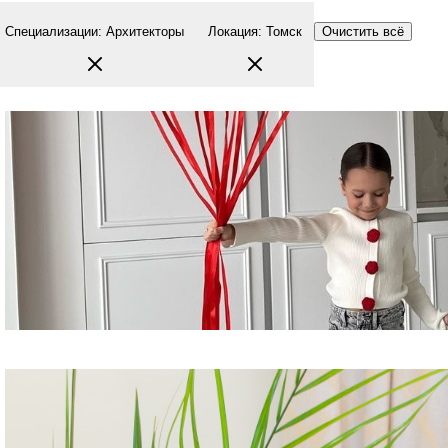
Специализации
:
Архитекторы
Локация
:
Томск
Очистить всё