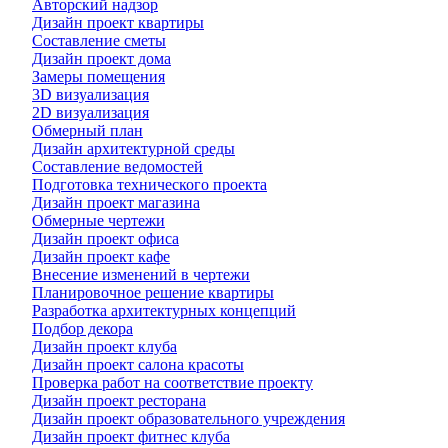
Авторский надзор
Дизайн проект квартиры
Составление сметы
Дизайн проект дома
Замеры помещения
3D визуализация
2D визуализация
Обмерный план
Дизайн архитектурной среды
Составление ведомостей
Подготовка технического проекта
Дизайн проект магазина
Обмерные чертежи
Дизайн проект офиса
Дизайн проект кафе
Внесение изменений в чертежи
Планировочное решение квартиры
Разработка архитектурных концепций
Подбор декора
Дизайн проект клуба
Дизайн проект салона красоты
Проверка работ на соответствие проекту
Дизайн проект ресторана
Дизайн проект образовательного учреждения
Дизайн проект фитнес клуба