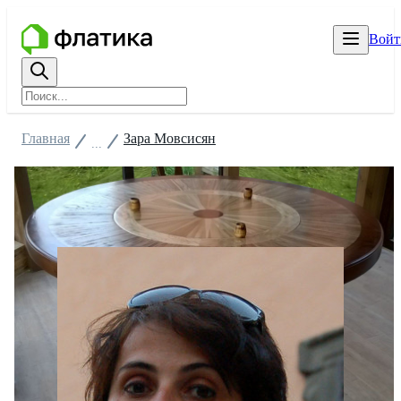
Войт
Главная
Зара Мовсисян
...