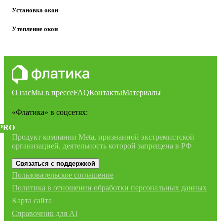
Установка окон
Утепление окон
О нас
Мы в прессе
FAQ
Контакты
Материалы
«Флатика»
в соцсетях:
PRO
Продукт компании Meta, признанной экстремистской
организацией, деятельность которой запрещена в РФ
Связаться с поддержкой
Пользовательское соглашение
Политика в отношении обработки персональных данных
Карта сайта
Справочник для AI