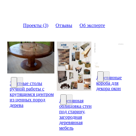
Проекты (3)
Отзывы
Об эксперте
Деревянные
короба для
Элитные столы
Деревянные короб
декора окон
ручной работы с
Элитные столы ручной работы с крутящимся центром из ц
крутящимся центром
из ценных пород
Деревянная
дерева
облицовка стен
Деревянная облицовка стен под ста
под старину,
загородная
деревянная
мебель