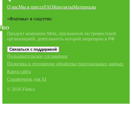
О нас
Мы в прессе
FAQ
Контакты
Материалы
«Флатика»
в соцсетях:
PRO
Продукт компании Meta, признанной экстремистской
организацией, деятельность которой запрещена в РФ
Связаться с поддержкой
Пользовательское соглашение
Политика в отношении обработки персональных данных
Карта сайта
Справочник для AI
©
2026
Flatica