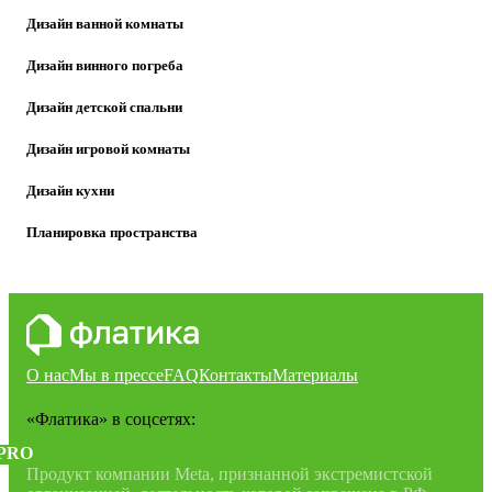
Дизайн ванной комнаты
Дизайн винного погреба
Дизайн детской спальни
Дизайн игровой комнаты
Дизайн кухни
Планировка пространства
О нас
Мы в прессе
FAQ
Контакты
Материалы
«Флатика»
в соцсетях:
PRO
Продукт компании Meta, признанной экстремистской