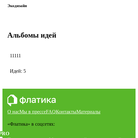
Экодизайн
Альбомы идей
11111
Идей: 5
О нас
Мы в прессе
FAQ
Контакты
Материалы
«Флатика»
в соцсетях:
PRO