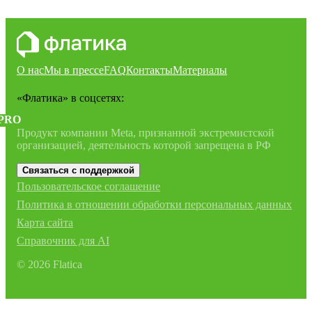
О нас
Мы в прессе
FAQ
Контакты
Материалы
«Флатика»
в соцсетях:
PRO
Продукт компании Meta, признанной экстремистской
организацией, деятельность которой запрещена в РФ
Связаться с поддержкой
Пользовательское соглашение
Политика в отношении обработки персональных данных
Карта сайта
Справочник для AI
©
2026
Flatica