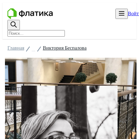
Войт
Главная
Виктория Беспалова
...