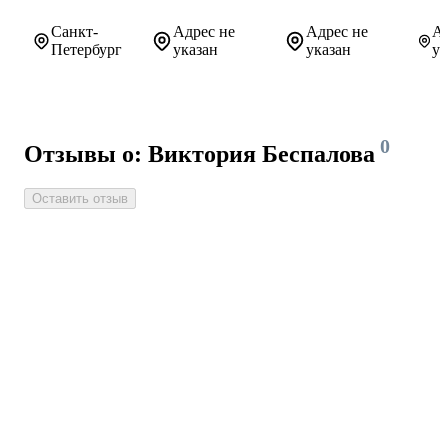
Санкт-
Адрес не
Адрес не
Ад
Петербург
указан
указан
ук
0
Отзывы о: Виктория Беспалова
Оставить отзыв