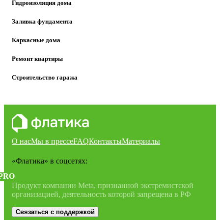
Гидроизоляция дома
Заливка фундамента
Каркасные дома
Ремонт квартиры
Строительство гаража
О нас
Мы в прессе
FAQ
Контакты
Материалы
«Флатика»
в соцсетях:
PRO
Продукт компании Meta, признанной экстремистской
организацией, деятельность которой запрещена в РФ
Связаться с поддержкой