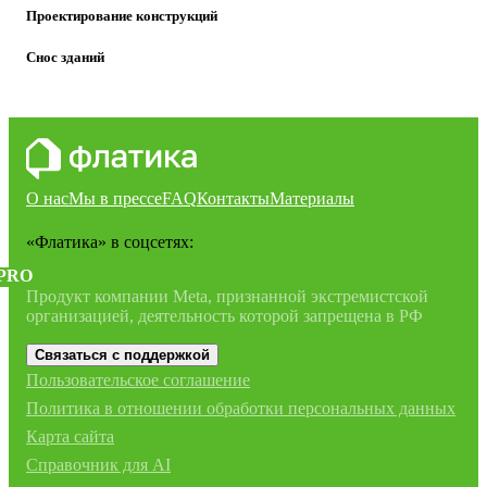
Проектирование конструкций
Снос зданий
О нас
Мы в прессе
FAQ
Контакты
Материалы
«Флатика»
в соцсетях:
PRO
Продукт компании Meta, признанной экстремистской
организацией, деятельность которой запрещена в РФ
Связаться с поддержкой
Пользовательское соглашение
Политика в отношении обработки персональных данных
Карта сайта
Справочник для AI