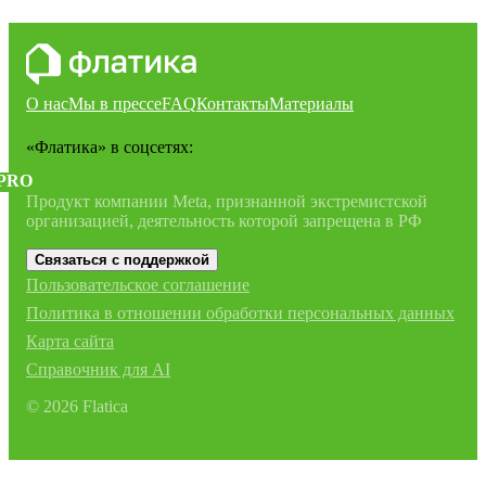
О нас
Мы в прессе
FAQ
Контакты
Материалы
«Флатика»
в соцсетях:
PRO
Продукт компании Meta, признанной экстремистской
организацией, деятельность которой запрещена в РФ
Связаться с поддержкой
Пользовательское соглашение
Политика в отношении обработки персональных данных
Карта сайта
Справочник для AI
©
2026
Flatica