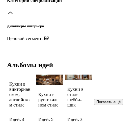
Категории специализации
Дизайнеры интерьера
Ценовой сегмент: ₽₽
Альбомы идей
Кухни в
викториан
Кухни в
ском,
Кухни в
стиле
английско
рустикаль
шебби-
Показать ещё
м стиле
ном стиле
шик
Идей: 4
Идей: 5
Идей: 3