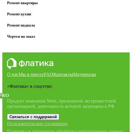
Ремонт квартиры
Ремонт кухни
Ремонт подвала
Чертеж на заказ
О нас
Мы в прессе
FAQ
Контакты
Материалы
«Флатика»
в соцсетях:
PRO
Продукт компании Meta, признанной экстремистской
организацией, деятельность которой запрещена в РФ
Связаться с поддержкой
Пользовательское соглашение
Политика в отношении обработки персональных данных