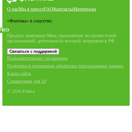
О нас
Мы в прессе
FAQ
Контакты
Материалы
«Флатика»
в соцсетях:
PRO
Продукт компании Meta, признанной экстремистской
организацией, деятельность которой запрещена в РФ
Связаться с поддержкой
Пользовательское соглашение
Политика в отношении обработки персональных данных
Карта сайта
Справочник для AI
©
2026
Flatica