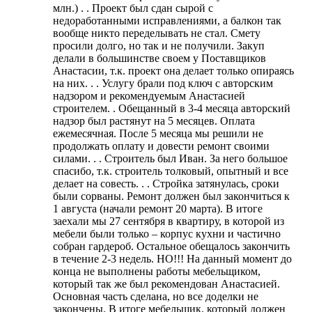
млн.) . . Проект был сдан сырой с
недоработанными исправлениями, а балкон так
вообще никто переделывать не стал. Смету
просили долго, но так и не получили. Закуп
делали в большинстве своем у Поставщиков
Анастасии, т.к. проект она делает только опираясь
на них. . . Услугу брали под ключ с авторским
надзором и рекомендуемым Анастасией
строителем. . Обещанный в 3-4 месяца авторский
надзор был растянут на 5 месяцев. Оплата
ежемесячная. После 5 месяца мы решили не
продолжать оплату и довести ремонт своими
силами. . . Строитель был Иван. За него большое
спасибо, т.к. строитель толковый, опытный и все
делает на совесть. . . Стройка затянулась, сроки
были сорваны. Ремонт должен был закончиться к
1 августа (начали ремонт 20 марта). В итоге
заехали мы 27 сентября в квартиру, в которой из
мебели были только – корпус кухни и частично
собран гардероб. Остальное обещалось закончить
в течение 2-3 недель. НО!!! На данный момент до
конца не выполнены работы мебельщиком,
который так же был рекомендован Анастасией.
Основная часть сделана, но все доделки не
закончены. В итоге мебельщик, который должен