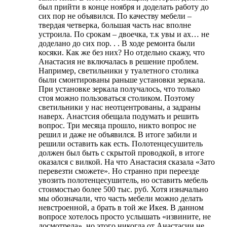
был прийти в конце ноября и доделать работу до
сих пор не объявился. По качеству мебели –
твердая четверка, большая часть нас вполне
устроила. По срокам – двоечка, т.к увы и ах… не
доделано до сих пор. . . В ходе ремонта были
косяки. Как же без них? Но отдельно скажу, что
Анастасия не включалась в решение проблем.
Например, светильники у туалетного столика
были смонтированы раньше установки зеркала.
При установке зеркала получалось, что только
стоя можно пользоваться столиком. Поэтому
светильники у нас неотцентрованы, а задраны
наверх. Анастсия обещала подумать и решить
вопрос. Три месяца прошло, никто вопрос не
решил и даже не объявился. В итоге забили и
решили оставить как есть. Полотенцесушитель
должен был быть с скрытой проводкой, в итоге
оказался с вилкой. На что Анастасия сказала «Зато
перевезти сможете». Но странно при переезде
увозить полотенцесушитель, но оставить мебель
стоимостью более 500 тыс. руб. Хотя изначально
мы обозначали, что часть мебели можно делать
невстроенной, а брать в той же Икея. В данном
вопросе хотелось просто услышать «извините, не
досмотрела», но этого никогда от Анастасии не