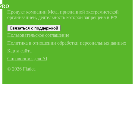
PRO
Продукт компании Meta, признанной экстремистской
организацией, деятельность которой запрещена в РФ
Связаться с поддержкой
Пользовательское соглашение
Политика в отношении обработки персональных данных
Карта сайта
Справочник для AI
©
2026
Flatica