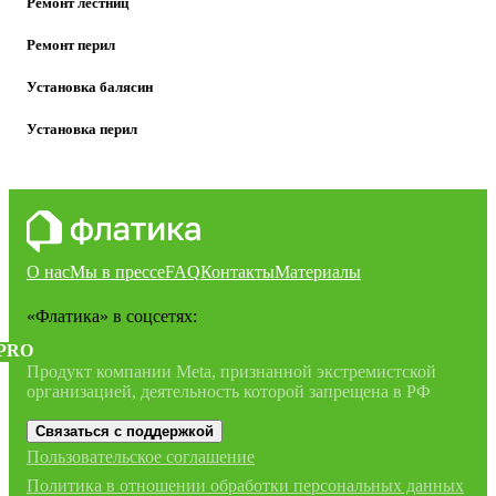
Ремонт лестниц
Ремонт перил
Установка балясин
Установка перил
О нас
Мы в прессе
FAQ
Контакты
Материалы
«Флатика»
в соцсетях:
PRO
Продукт компании Meta, признанной экстремистской
организацией, деятельность которой запрещена в РФ
Связаться с поддержкой
Пользовательское соглашение
Политика в отношении обработки персональных данных